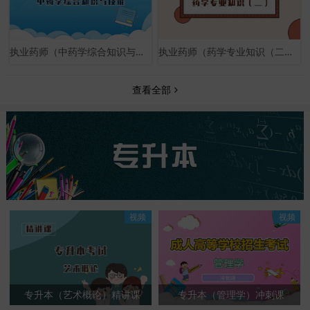
执业药师（中药学综合知识与技能）基础课
执业药师（药学专业知识（二））基础课
查看全部
视频
视频
专升本（艺术概论）精讲课
专升本（管理学）冲刺课