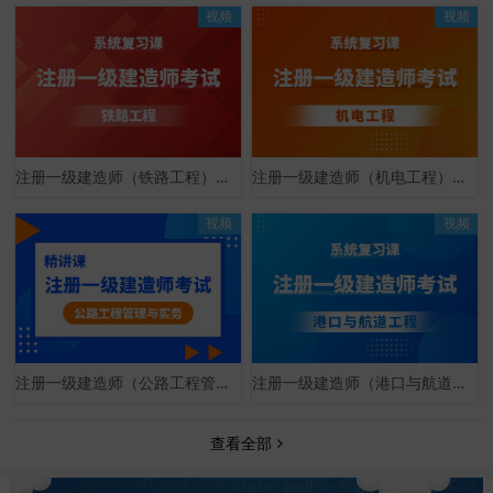
视频
视频
注册一级建造师（铁路工程）系统复习课
注册一级建造师（机电工程）系统复习课
视频
视频
注册一级建造师（公路工程管理与实务）精讲课
注册一级建造师（港口与航道工程）系统复习课
查看全部